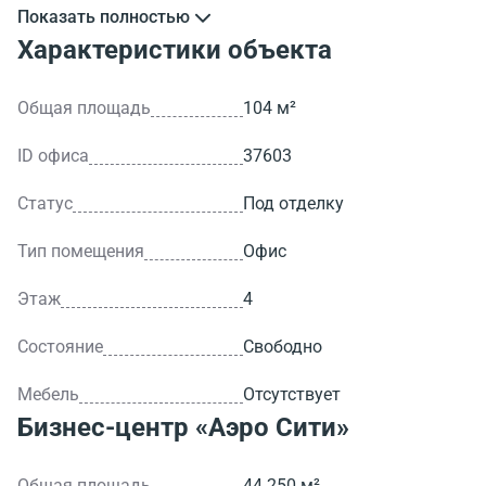
Показать полностью
>ID объекта - 37603.
Характеристики объекта
Общая площадь
104 м²
ID офиса
37603
Статус
Под отделку
Тип помещения
Офис
Этаж
4
Состояние
Свободно
Мебель
Отсутствует
Бизнес-центр
«Аэро Сити»
Общая площадь
44 250 м²