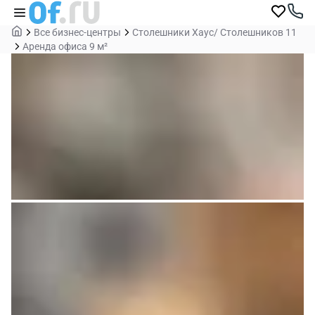
Все бизнес-центры
Столешники Хаус/ Столешников 11
Аренда офиса 9 м²