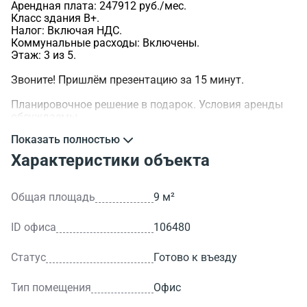
Арендная плата: 247912 руб./мес.
Класс здания B+.
Налог: Включая НДС.
Коммунальные расходы: Включены.
Этаж: 3 из 5.
Звоните! Пришлём презентацию за 15 минут.
Планировочное решение в подарок. Условия аренды
обсуждаемы.
Показать полностью
>ID объекта - 106480.
Характеристики объекта
Общая площадь
9 м²
ID офиса
106480
Статус
Готово к въезду
Тип помещения
Офис