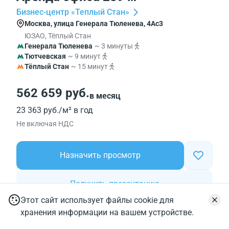
Бизнес-центр «Теплый Стан»
Москва, улица Генерала Тюленева, 4Ас3
ЮЗАО, Тёплый Стан
Генерала Тюленева
~ 3 минуты
Тютчевская
~ 9 минут
Тёплый Стан
~ 15 минут
562 659 руб.
в месяц
23 363 руб./м² в год
Не включая НДС
Назначить просмотр
Получить презентацию
Этот сайт использует файлы cookie для
289 м²
3 из 3
хранения информации на вашем устройстве.
Общая площадь
Этажность