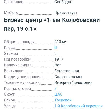
Состояние
Свободно
Мебель
Присуствует
Бизнес-центр
«1-ый Колобовский
пер, 19 с.1»
Общая площадь
413 м²
Класс
B-
Этажей
3
Год постройки
1917
Наличие лифта
Нет
Вентиляция
Естественная
Кондиционирование
Сплит-системы
Телекоммуникации
Интернет/телефония
Код налоговой
7
Округ
ЦАО
Район
Тверской
Улица
1-й Колобовский переулок