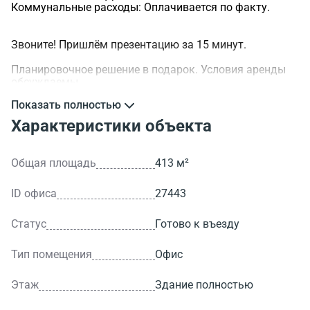
Коммунальные расходы: Оплачивается по факту.
Звоните! Пришлём презентацию за 15 минут.
Планировочное решение в подарок. Условия аренды
обсуждаемы.
Показать полностью
>ID объекта - 27443.
Характеристики объекта
Общая площадь
413 м²
ID офиса
27443
Статус
Готово к въезду
Тип помещения
Офис
Этаж
Здание полностью