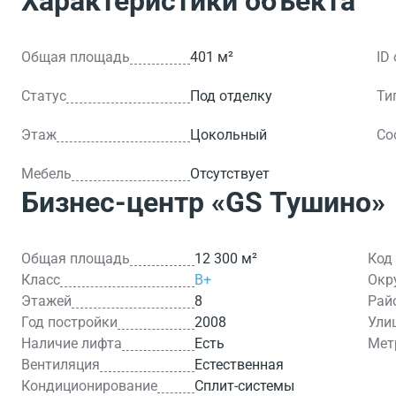
Характеристики объекта
Общая площадь
401 м²
ID
Статус
Под отделку
Ти
Этаж
Цокольный
Со
Мебель
Отсутствует
Бизнес-центр
«GS Тушино»
Общая площадь
12 300 м²
Код
Класс
B+
Окр
Этажей
8
Рай
Год постройки
2008
Ули
Наличие лифта
Есть
Мет
Вентиляция
Естественная
Кондиционирование
Сплит-системы