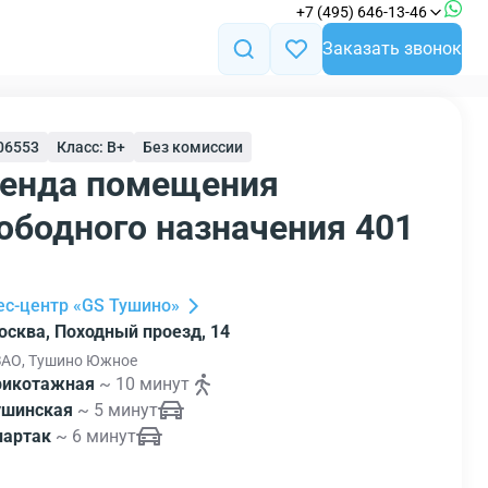
+7 (495) 646-13-46
Заказать звонок
106553
Класс: B+
Без комиссии
енда помещения
ободного назначения 401
ес-центр «GS Тушино»
осква, Походный проезд, 14
АО, Тушино Южное
рикотажная
~ 10 минут
ушинская
~ 5 минут
партак
~ 6 минут