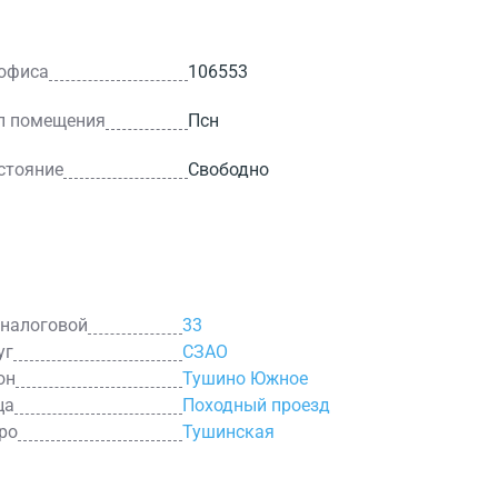
 офиса
106553
п помещения
Псн
стояние
Свободно
 налоговой
33
уг
СЗАО
он
Тушино Южное
ца
Походный проезд
ро
Тушинская