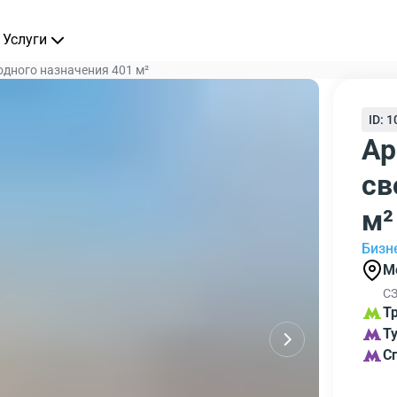
Услуги
дного назначения 401 м²
ID: 
Ар
св
м²
Бизн
М
СЗ
Т
Т
С