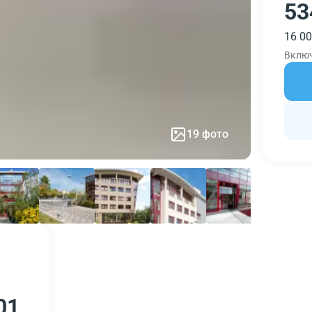
53
16 00
Вклю
19 фото
01