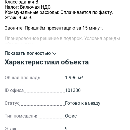
Класс здания B.
Налог: Включая НДС.
Коммунальные расходы: Оплачивается по факту.
Этаж: 9 из 9.
Звоните! Пришлём презентацию за 15 минут.
Планировочное решение в подарок. Условия аренды
обсуждаемы.
Показать полностью
>ID объекта - 101300.
Характеристики объекта
Общая площадь
1 996 м²
ID офиса
101300
Статус
Готово к въезду
Тип помещения
Офис
Этаж
9