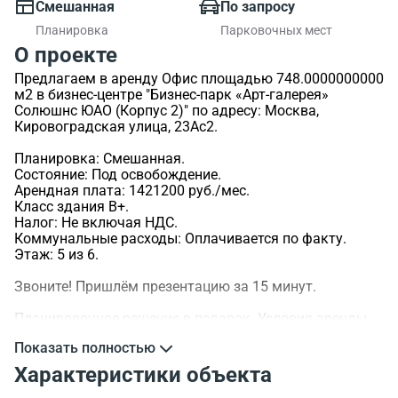
Смешанная
По запросу
Планировка
Парковочных мест
О проекте
Предлагаем в аренду Офис площадью 748.0000000000
м2 в бизнес-центре "Бизнес-парк «Арт-галерея»
Солюшнс ЮАО (Корпус 2)" по адресу: Москва,
Кировоградская улица, 23Ас2.
Планировка: Смешанная.
Состояние: Под освобождение.
Арендная плата: 1421200 руб./мес.
Класс здания B+.
Налог: Не включая НДС.
Коммунальные расходы: Оплачивается по факту.
Этаж: 5 из 6.
Звоните! Пришлём презентацию за 15 минут.
Планировочное решение в подарок. Условия аренды
обсуждаемы.
Показать полностью
>ID объекта - 57517.
Характеристики объекта