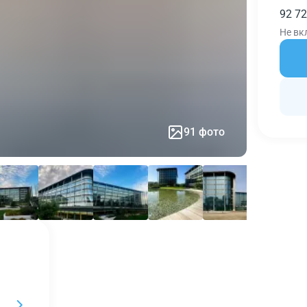
92 72
Не вк
91 фото