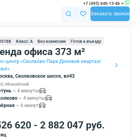
+7 (495) 646-13-46
Заказать звонок
105188
Класс: A
Без комиссии
Готов к въезду
енда офиса 373 м²
ес-центр «Сколково Парк Деловой квартал/
чье»
осква, Сколковское шоссе, вл43
О, Можайский
етунь
~ 4 минуты
колково
~ 4 минуты
зёрная
~ 6 минут
526 620 - 2 882 047 руб.
сяц