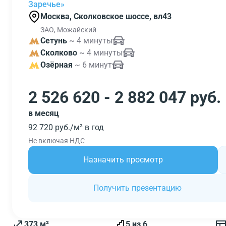
Заречье»
Москва, Сколковское шоссе, вл43
ЗАО, Можайский
Сетунь
~ 4 минуты
Сколково
~ 4 минуты
Озёрная
~ 6 минут
2 526 620 - 2 882 047 руб.
в месяц
92 720 руб./м² в год
Не включая НДС
Назначить просмотр
Получить презентацию
373 м²
5 из 6