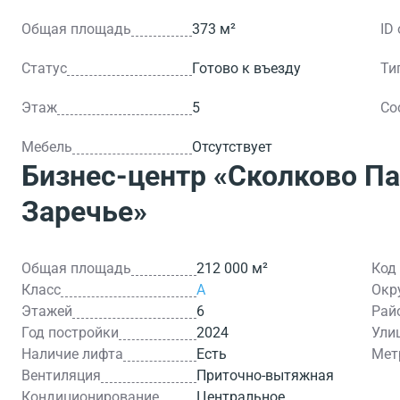
Общая площадь
373 м²
ID
Статус
Готово к въезду
Ти
Этаж
5
Со
Мебель
Отсутствует
Бизнес-центр
«Сколково Па
Заречье»
Общая площадь
212 000 м²
Код
Класс
A
Окр
Этажей
6
Рай
Год постройки
2024
Ули
Наличие лифта
Есть
Мет
Вентиляция
Приточно-вытяжная
Кондиционирование
Центральное