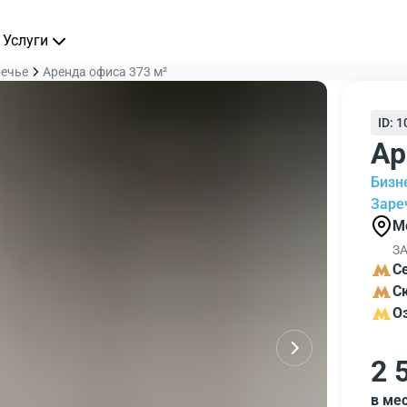
Услуги
речье
Аренда офиса 373 м²
ID: 
Ар
Бизн
Заре
М
ЗА
С
С
О
2 
в ме