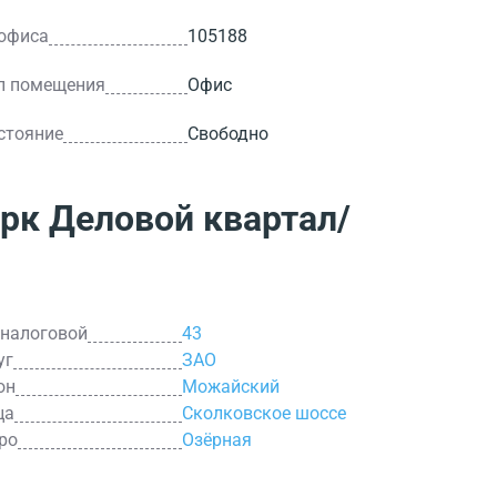
 офиса
105188
п помещения
Офис
стояние
Свободно
рк Деловой квартал/
 налоговой
43
уг
ЗАО
он
Можайский
ца
Сколковское шоссе
ро
Озёрная