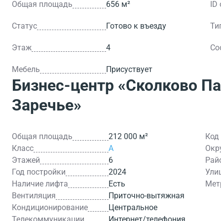
Общая площадь
656 м²
ID
Статус
Готово к въезду
Ти
Этаж
4
Со
Мебель
Присуствует
Бизнес-центр
«Сколково Па
Заречье»
Общая площадь
212 000 м²
Код
Класс
A
Окр
Этажей
6
Рай
Год постройки
2024
Ули
Наличие лифта
Есть
Мет
Вентиляция
Приточно-вытяжная
Кондиционирование
Центральное
Телекоммуникации
Интернет/телефония