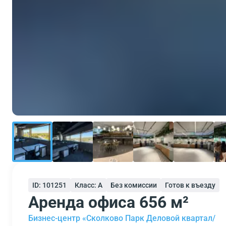
ID: 101251
Класс: A
Без комиссии
Готов к въезду
Аренда офиса 656 м²
Бизнес-центр «Сколково Парк Деловой квартал/