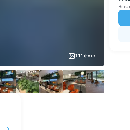
Не вк
111 фото