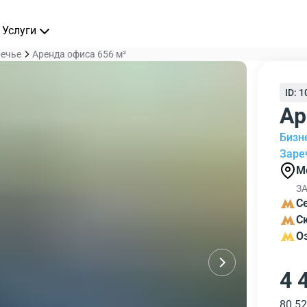
Услуги
речье
Аренда офиса 656 м²
ID: 
Ар
Бизн
Заре
М
ЗА
С
С
О
4 
80 52