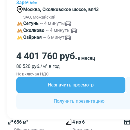
Заречье»
Москва, Сколковское шоссе, вл43
ЗАО, Можайский
Сетунь
~ 4 минуты
Сколково
~ 4 минуты
Озёрная
~ 6 минут
4 401 760 руб.
в месяц
80 520 руб./м² в год
Не включая НДС
Назначить просмотр
Получить презентацию
656 м²
4 из 6
Общая площадь
Этажность