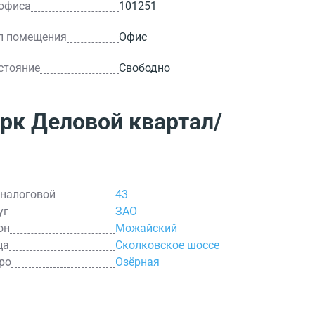
 офиса
101251
п помещения
Офис
стояние
Свободно
рк Деловой квартал/
 налоговой
43
уг
ЗАО
он
Можайский
ца
Сколковское шоссе
ро
Озёрная