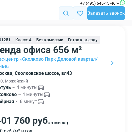
+7 (495) 646-13-46
Заказать звонок
101251
Класс: A
Без комиссии
Готов к въезду
енда офиса 656 м²
ес-центр «Сколково Парк Деловой квартал/
чье»
осква, Сколковское шоссе, вл43
О, Можайский
етунь
~ 4 минуты
колково
~ 4 минуты
зёрная
~ 6 минут
401 760 руб.
в месяц
0 руб./м² в год