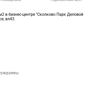
2 в бизнес-центре "Сколково Парк Деловой
е, вл43.
бсуждаемы.