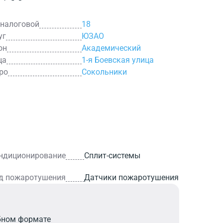
 налоговой
18
уг
ЮЗАО
он
Академический
ца
1-я Боевская улица
ро
Сокольники
ндиционирование
Сплит-системы
д пожаротушения
Датчики пожаротушения
бном формате