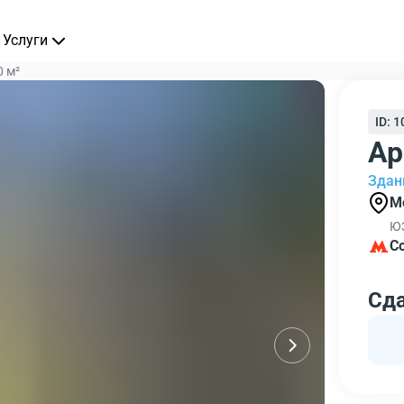
Услуги
0 м²
ID: 
Ар
Здани
Мо
ЮЗ
С
Сд