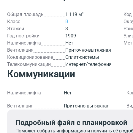
Общая площадь
1 119 м²
Код
Класс
B
Окр
Этажей
3
Рай
Год постройки
1909
Ули
Наличие лифта
Нет
Мет
Вентиляция
Приточно-вытяжная
Кондиционирование
Сплит-системы
Телекоммуникации
Интернет/телефония
Коммуникации
Наличие лифта
Нет
Ко
Вентиляция
Приточно-вытяжная
Ви
Подробный файл с планировкой
Поможет собрать информацию и получить её в удо