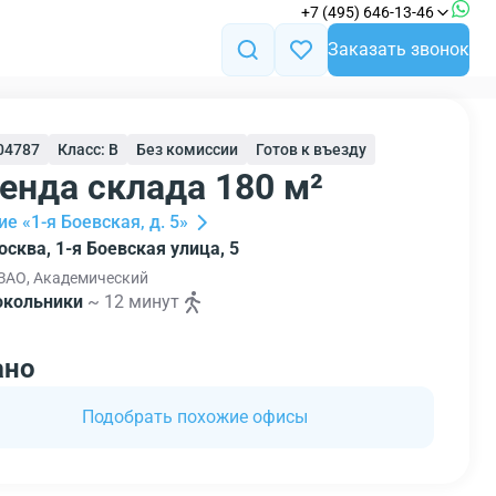
+7 (495) 646-13-46
Заказать звонок
104787
Класс: B
Без комиссии
Готов к въезду
енда склада 180 м²
е «1-я Боевская, д. 5»
сква, 1-я Боевская улица, 5
АО, Академический
окольники
~ 12 минут
ано
Подобрать похожие офисы