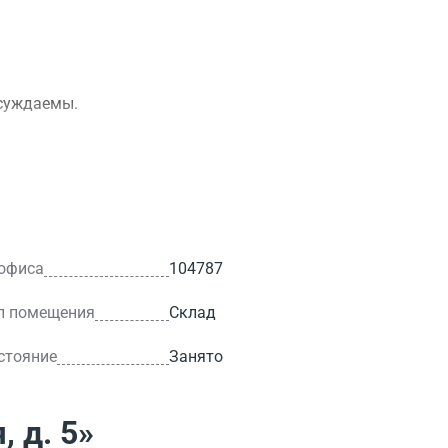
бсуждаемы.
 офиса
104787
п помещения
Склад
стояние
Занято
, д. 5»